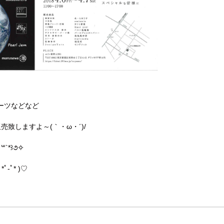
ーツなどなど
売致しますよ～(｀・ω・´)/
`*꒱૭✧
-ﾟ* )♡