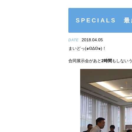
SPECIALS 
2018.04.05
DATE
まいどっ(๑ʘ∆ʘ๑)！
合同展示会があと
2時間
もしないうち