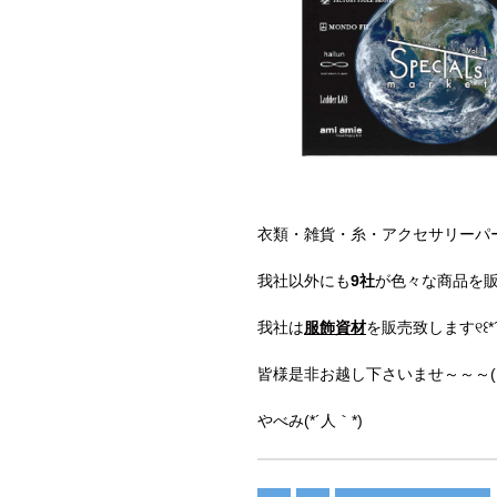
衣類・雑貨・糸・アクセサリーパ
我社以外にも
9社
が色々な商品を販
我社は
服飾資材
を販売致します୧꒰*´꒳
皆様是非お越し下さいませ～～～( *ﾟ
やべみ(*´人｀*)