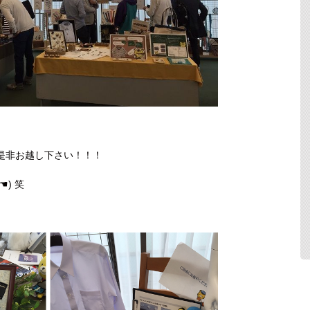
是非お越し下さい！！！
合いますよ～～～☚(꒪ټ꒪☚) 笑