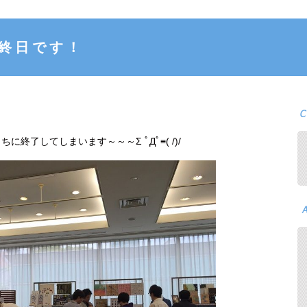
最終日です！
に終了してしまいます～～～Σ ﾟДﾟ≡( /)/