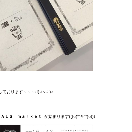
ております～～～d(〃v〃)♪
ＬＡＬＳ ｍａｒｋｅｔ
が始まります(((o(*^∇^*)o)))