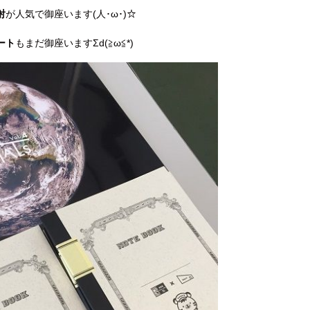
射
が人気で御座います(人･ω･)☆
ート
もまだ御座いますΣd(≧ω≦*)