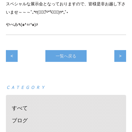
スペシャルな展示会となっておりますので、皆様是非お越し下さ
いませ～～～˚₊*୧⃛(๑⃙⃘⁼̴̀꒳⁼̴́๑⃙⃘)୨⃛*₊˚⋆
やべみ٩(๑❛ㅂ❛๑)۶
<
一覧へ戻る
>
すべて
ブログ