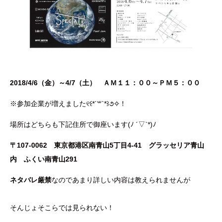
2018/4/6（金）～4/7（土） ＡＭ１１：００～ＰＭ５：００
※参加企業が増えました୧꒰*´꒳`*꒱૭✧！
場所はどちらも下記住所で御座います(ﾉ ´▽`*)ﾉ
〒107-0062 東京都港区南青山5丁目4-41 グラッセリア青山
内 ふくい南青山291
ネタバレ厳禁
なのであまり詳しい内容は教えられませんが
そんじょそこらでは見られない！