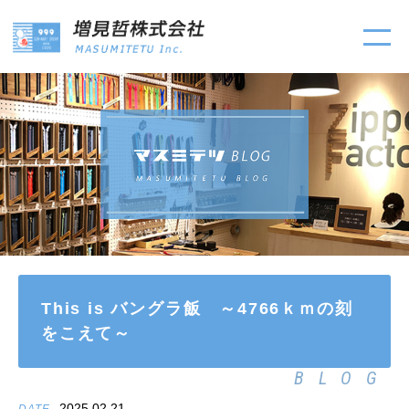
This is バングラ飯 ～4766ｋｍの刻
をこえて～
BLOG
2025.02.21