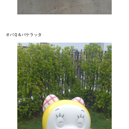
オバＱ＆バケラッタ