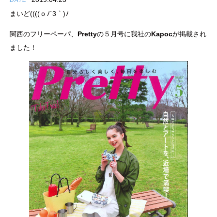
DATE
まいど((((ｏﾉ´3｀)ﾉ
関西のフリーペーパ、
Pretty
の５月号に我社の
Kapoc
が掲載され
ました！