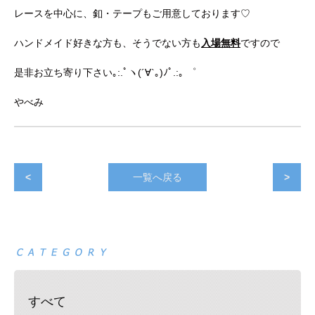
レースを中心に、釦・テープもご用意しております♡
ハンドメイド好きな方も、そうでない方も
入場無料
ですので
是非お立ち寄り下さい｡:.ﾟヽ(´∀`｡)ﾉﾟ.:｡ ゜
やべみ
<
一覧へ戻る
>
すべて