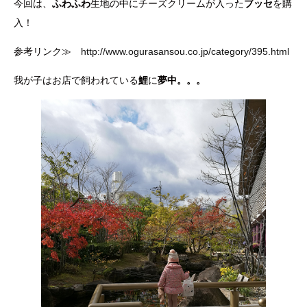
今回は、
ふわふわ
生地の中にチーズクリームが入った
ブッセ
を購
入！
参考リンク≫
http://www.ogurasansou.co.jp/category/395.html
我が子はお店で飼われている
鯉
に
夢中
。。。