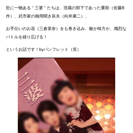
肚に一物ある “ 三婆 ” たちは、浩蔵の部下であった重助（佐藤B
作）、武市家の御用聞き辰夫（向井康二）、
お手伝いのお花（三倉茉奈）をも巻き込み、敵か味方か、熾烈な
バトルを繰り広げる！
というお話です！byパンフレット（笑）