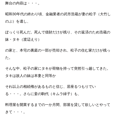
舞台の内容は・・・。
昭和30年代の終わり頃、金融業者の武市浩蔵が妻の松子（大竹し
のぶ）を遺し、
ぽっくり死んだ。死んで借財だけが残り、その返済のため浩蔵の
妹・タキ（渡辺えり）
の家と、本宅の裏庭の一部が売却され、松子の住む家だけが残っ
た。
そんな中、松子の家にタキが荷物を持って突然引っ越してきた。
タキは故人の妹は本妻と同等か
それ以上の相続権があるものと信じ、居座るつもりでい
る・・・。さらに妾の駒代（キムラ緑子）も、
料理屋を開業するまでの一か月間、部屋を貸して欲しいとやって
きて・・・。