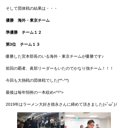
そして団体戦の結果は・・・
優勝
海外・東京チーム
準優勝
チーム１２
第3位 チーム１３
優勝した宮本部長のいる海外・東京チームが優勝です♪
前回の覇者、眞部リーダーもいたのでかなり強チーム！！！
今回も大熱戦の団体戦でした(*^-^*)
最後は毎年恒例の一本絞め<^!^>
2019年はラーメン大好き徳永さんに締めて頂きました(=ﾟωﾟ)ﾉ