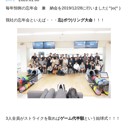
DATE
毎年恒例の忘年会 兼 納会を2019/12/28に行いました( ^)o(^ )
我社の忘年会といえば・・・
忘(ボウ)リング大会
！！！
3人全員がストライクを取れば
ゲーム代半額
という始球式！！！