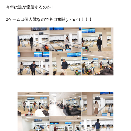
今年は誰が優勝するのか！
2ゲームは個人戦なので各自奮闘(; ･`д･´)！！！