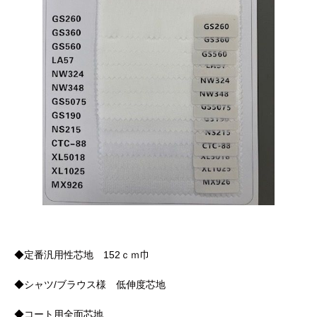
◆定番汎用性芯地 152ｃｍ巾
◆シャツ/ブラウス様 低伸度芯地
◆コート用全面芯地