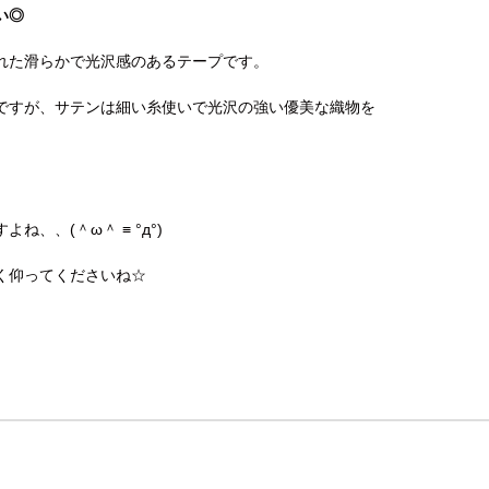
い◎
れた滑らかで光沢感のあるテープです。
ですが、サテンは細い糸使いで光沢の強い優美な織物を
、、(＾ω＾ ≡ °д°)
く仰ってくださいね☆