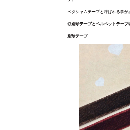
ペタシャムテープと呼ばれる事が
◎別珍テープとベルベットテープ
別珍テープ