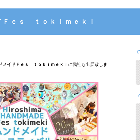
ドＦｅｓ ｔｏｋｉｍｅｋｉ
ドメイドＦｅｓ ｔｏｋｉｍｅｋｉ
に我社も出展致しま