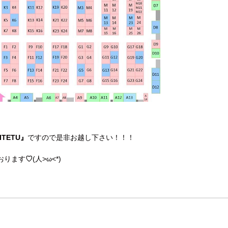
ITETU』
ですので是非お越し下さい！！！
おります
♡
(人>ω<*)