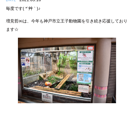
DATE
毎度です( *´艸｀)♪
増見哲㈱は、今年も神戸市立王子動物園を引き続き応援しており
ます☆