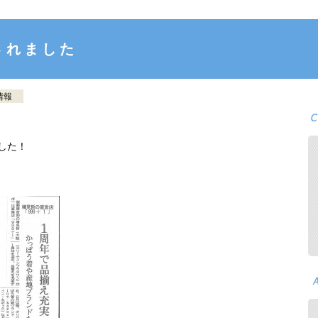
されました
情報
ました！