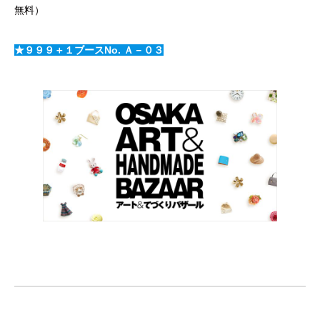
無料）
★９９９＋１ブースNo. Ａ－０３